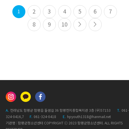
2
3
4
5
6
7
1
8
9
10
A.
전라남도 함평군 함평읍 들샘길 36 함평천지종합복지관 3층 (우)57153
T.
061-
324-0416,7
F.
061-324-0418
E.
hpyouth1318@hanmail.net
기관명 : 함평군청소년센터 COPYRIGHT
ⓒ 2023 함평군청소년센터.
ALL RIGHTS